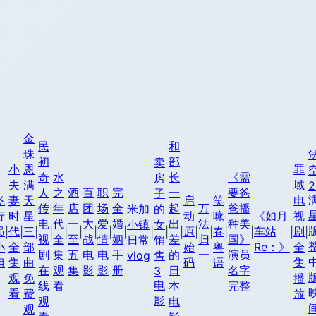
金
民
和
珠
初
部
卖
小
恩
罪
奇
水
长
《需
房
夫
满
域
2
人
之
酒
百
职
完
一
要爸
子
飞
妻
天
启
笑
电
传
年
店
团
场
全
起
万
爸播
米加
的
行
时
星
动
咏
《如月
视
电
代
一
大
爱
婚
出
法
种美
小镇
女
员
代
三
原
春
车站
剧
|
|
|
|
|
|
|
|
|
|
|
|
|
|
|
|
|
|
视
全
至
战
情
姻
差
归
国》
日常
销
小
全
部
始
粤
Re：》
全
剧
集
五
电
电
手
的
一
演员
vlog
售
姐
集
曲
码
语
集
在
观
集
影
影
册
日
名字
3
观
免
播
电
线
看
本
完整
看
费
放
影
观
电
观